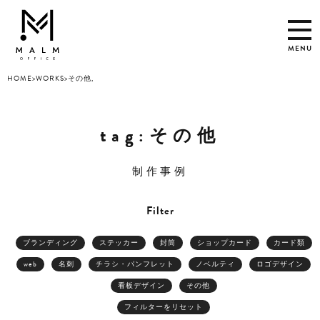
MENU
HOME
>
WORKS
>
その他
tag:その他
制作事例
Filter
ブランディング
ステッカー
封筒
ショップカード
カード類
web
名刺
チラシ・パンフレット
ノベルティ
ロゴデザイン
看板デザイン
その他
フィルターをリセット