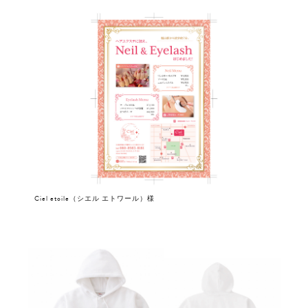
Ciel etoile（シエル エトワール）様