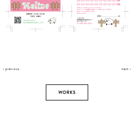
‹ previous
next ›
WORKS