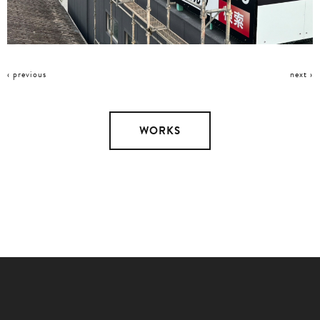
‹ previous
next ›
WORKS